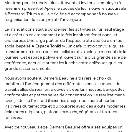
Montréal pour le rendre plus attrayant et inviter les employés à
revenir en présentiel. Après le succès de leur nouvelle succursale
à Brossard, Trium a eu le privilège d’accompagner à nouveau
l’organisation dans ce projet d’envergure.
Le mandat consistait à condenser les activités sur un seul étage
et à créer un environnement à la fois inspirant, fonctionnel et
chaleureux. Une large portion de l’espace a été dédiée à un lieu
social baptisé
« Espace Tonik! »
: un café-bistro convivial qui se
transforme en bar ou en zone collaborative selon le moment de la
journée. Cet espace polyvalent, ouvert sur la plus grande salle de
conférence, accueille autant les lunchs entre collègues que les
grands rassemblements.
Nous avons soutenu Demers Beaulne à travers le choix du
mobilier et l’aménagement des différentes zones : espaces de
travail, salles de réunion, alcôves vitrées lumineuses, banquettes
confortables et petites salles de concentration. Le résultat marie
avec justesse l’existant (boiseries acajou, couleurs chaudes
inspirées du terracotta et du pourpre) avec des ajouts modernes :
éclairages originaux, plafonds exposés, végétaux et textures
raffinées.
Avec ce nouveau siège, Demers Beaulne offre à ses équipes un